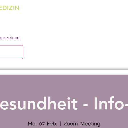
EDIZIN
ge zeigen.
sundheit - Inf
Mo., 07. Feb.
  |  
Zoom-Meeting