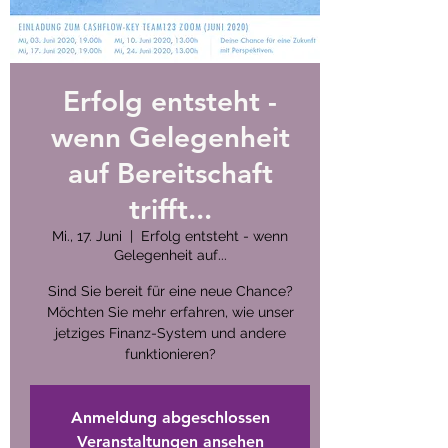
Erfolg entsteht -
wenn Gelegenheit
auf Bereitschaft
trifft...
Mi., 17. Juni
  |  
Erfolg entsteht - wenn
Gelegenheit auf...
Sind Sie bereit für eine neue Chance?
Möchten Sie mehr erfahren, wie unser
jetziges Finanz-System und andere
funktionieren?
Anmeldung abgeschlossen
Veranstaltungen ansehen