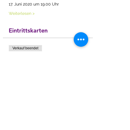
17. Juni 2020 um 19.00 Uhr
Weiterlesen >
Eintrittskarten
Verkauf beendet
Tickettyp
Erfolg entsteht - wenn...
Mehr Infos
Preis
CHF 5.00