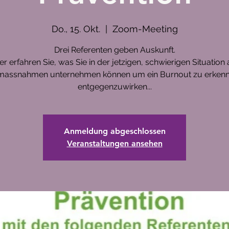
Do., 15. Okt.
  |  
Zoom-Meeting
Drei Referenten geben Auskunft.
er erfahren Sie, was Sie in der jetzigen, schwierigen Situation 
massnahmen unternehmen können um ein Burnout zu erken
entgegenzuwirken...
Anmeldung abgeschlossen
Veranstaltungen ansehen