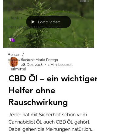
Alle
Beiträge
Lifeplus
Load video
Persönlichkeitsentwicklung
Lebensberatung
Gesundheit
Reisen /
Aktivwochen
Evelyne Maria Perego
28. Dez. 2018
1 Min. Lesezeit
Heilmittel
CBD Öl – ein wichtiger
Helfer ohne
Rauschwirkung
Jeder hat mit Sicherheit schon vom
Cannabidiol Öl, auch CBD Öl, gehört.
Dabei gehen die Meinungen natürlich