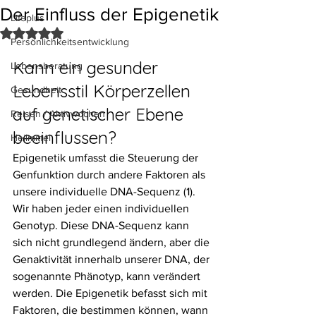
Der Einfluss der Epigenetik
Lifeplus
Mit NaN von 5 Sternen bewertet.
Persönlichkeitsentwicklung
Kann ein gesunder 
Lebensberatung
Lebensstil Körperzellen 
Gesundheit
auf genetischer Ebene 
Reisen / Aktivwochen
beeinflussen?
Heilmittel
Epigenetik umfasst die Steuerung der 
Genfunktion durch andere Faktoren als 
unsere individuelle DNA-Sequenz (1). 
Wir haben jeder einen individuellen 
Genotyp. Diese DNA-Sequenz kann 
sich nicht grundlegend ändern, aber die 
Genaktivität innerhalb unserer DNA, der 
sogenannte Phänotyp, kann verändert 
werden. Die Epigenetik befasst sich mit 
Faktoren, die bestimmen können, wann 